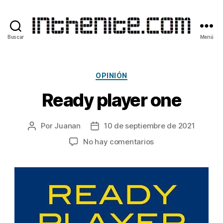
Buscar
Menú
inthenite.com
Categorías
OPINIÓN
Ready player one
Por
Juanan
10 de septiembre de 2021
Autor
Fecha
de
de
en
No hay comentarios
la
la
Ready
entrada
entrada
player
one