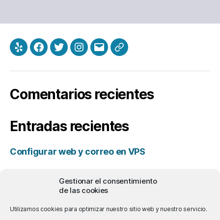
Yelp
Facebook
Twitter
Instagram
Correo
Política
electrónico
de
cookie
Comentarios recientes
(UE)
Entradas recientes
Configurar web y correo en VPS
Propósitos para 2022
Gestionar el consentimiento
de las cookies
Neuromante y Johnny Mnemónico
Utilizamos cookies para optimizar nuestro sitio web y nuestro servicio.