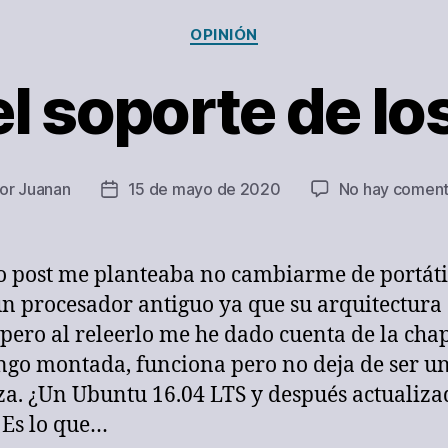
Categorías
OPINIÓN
del soporte de lo
or
Juanan
15 de mayo de 2020
No hay coment
or
Fecha
de
la
rada
entrada
o post me planteaba no cambiarme de portáti
un procesador antiguo ya que su arquitectura 
, pero al releerlo me he dado cuenta de la ch
ngo montada, funciona pero no deja de ser u
a. ¿Un Ubuntu 16.04 LTS y después actualiza
 Es lo que…