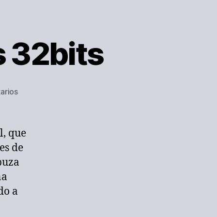
s 32bits
en
arios
El
fin
del
l, que
soporte
es de
de
apuza
los
32bits
na
do a