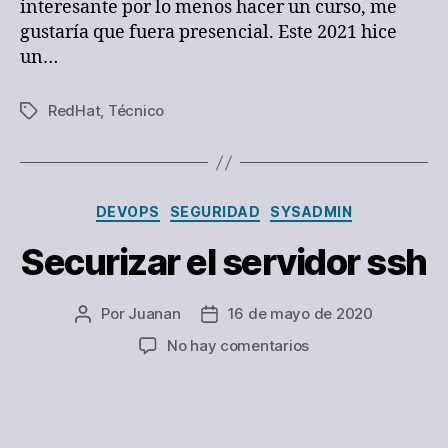
interesante por lo menos hacer un curso, me
gustaría que fuera presencial. Este 2021 hice
un…
RedHat
,
Técnico
Etiquetas
Categorías
DEVOPS
SEGURIDAD
SYSADMIN
Securizar el servidor ssh
Por
Juanan
16 de mayo de 2020
Autor
Fecha
de
de
en
No hay comentarios
la
la
Securizar
entrada
entrada
el
servidor
ssh