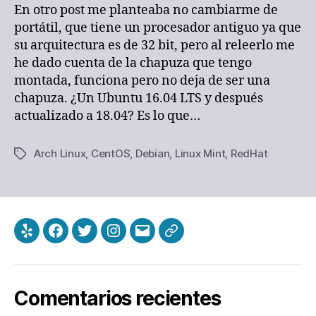
del
En otro post me planteaba no cambiarme de
soporte
portátil, que tiene un procesador antiguo ya que
de
su arquitectura es de 32 bit, pero al releerlo me
los
he dado cuenta de la chapuza que tengo
32bits
montada, funciona pero no deja de ser una
chapuza. ¿Un Ubuntu 16.04 LTS y después
actualizado a 18.04? Es lo que…
Arch Linux
,
CentOS
,
Debian
,
Linux Mint
,
RedHat
Etiquetas
Yelp
Facebook
Twitter
Instagram
Correo
Política
electrónico
de
cookie
Comentarios recientes
(UE)