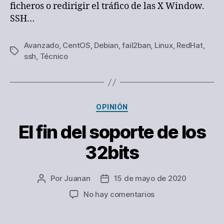
ficheros o redirigir el tráfico de las X Window.
SSH…
Avanzado
,
CentOS
,
Debian
,
fail2ban
,
Linux
,
RedHat
,
Etiquetas
ssh
,
Técnico
Categorías
OPINIÓN
El fin del soporte de los
32bits
Por
Juanan
15 de mayo de 2020
Autor
Fecha
de
de
en
No hay comentarios
la
la
El
entrada
entrada
fin