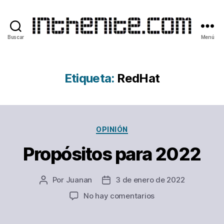
Buscar
Menú
inthenite.com
Etiqueta:
RedHat
Categorías
OPINIÓN
Propósitos para 2022
Por
Juanan
3 de enero de 2022
Autor
Fecha
de
de
en
No hay comentarios
la
la
Propósitos
entrada
entrada
para