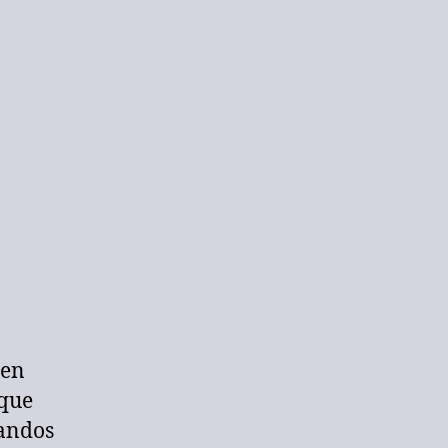
 en
 que
mandos