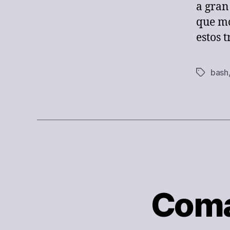
a gran
que mo
estos 
bash
Etiqueta
Coma