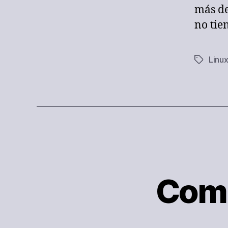
más de
no tie
Linu
Etiqueta
Coma