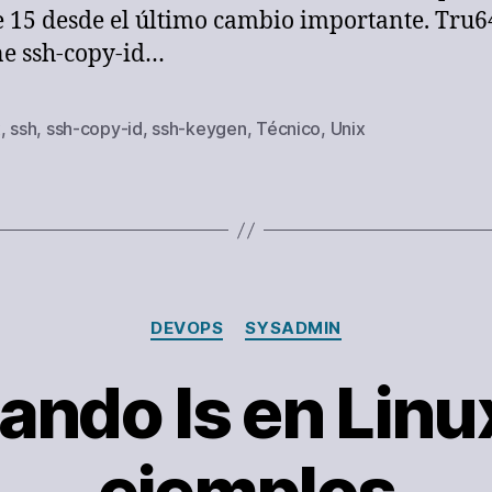
 15 desde el último cambio importante. Tru6
ne ssh-copy-id…
x
,
ssh
,
ssh-copy-id
,
ssh-keygen
,
Técnico
,
Unix
s
Categorías
DEVOPS
SYSADMIN
ndo ls en Linu
ejemplos