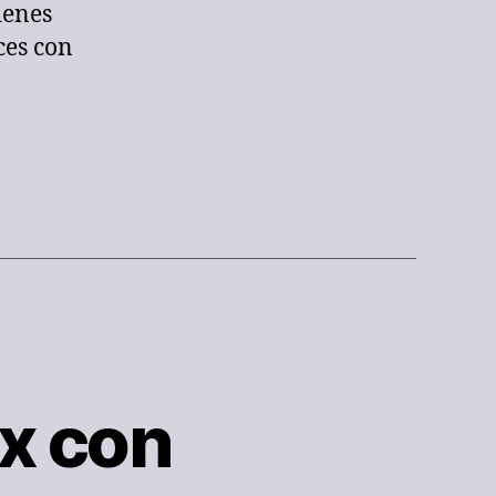
ienes
ces con
x con