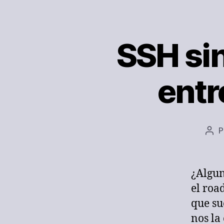
SSH sin
entr
P
Aut
de
la
ent
¿Algun
el roa
que su
nos la