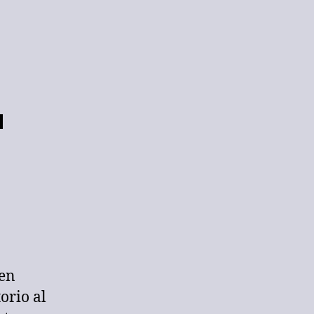
 en
orio al