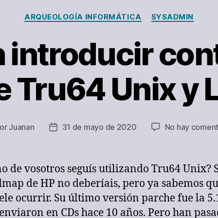
Categorías
ARQUEOLOGÍA INFORMÁTICA
SYSADMIN
 introducir co
e Tru64 Unix y 
or
Juanan
31 de mayo de 2020
No hay coment
or
Fecha
de
la
rada
entrada
o de vosotros seguís utilizando Tru64 Unix? 
dmap de HP no deberíais, pero ya sabemos que
ele ocurrir. Su último versión parche fue la 5.
 enviaron en CDs hace 10 años. Pero han pas